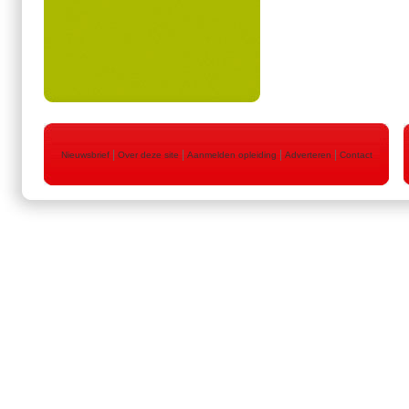
|
|
|
|
Nieuwsbrief
Over deze site
Aanmelden opleiding
Adverteren
Contact