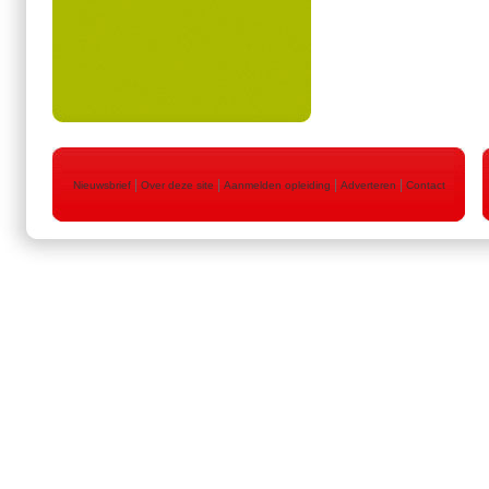
|
|
|
|
Nieuwsbrief
Over deze site
Aanmelden opleiding
Adverteren
Contact