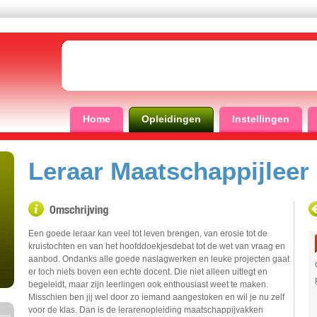
Home
Opleidingen
Instellingen
Leraar Maatschappijleer
Een goede leraar kan veel tot leven brengen, van erosie tot de
kruistochten en van het hoofddoekjesdebat tot de wet van vraag en
aanbod. Ondanks alle goede naslagwerken en leuke projecten gaat
er toch niets boven een echte docent. Die niet alleen uitlegt en
begeleidt, maar zijn leerlingen ook enthousiast weet te maken.
Misschien ben jij wel door zo iemand aangestoken en wil je nu zelf
voor de klas. Dan is de lerarenopleiding maatschappijvakken