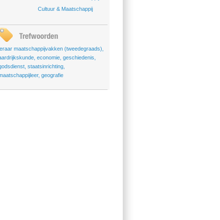
Cultuur & Maatschappij
leraar maatschappijvakken (tweedegraads)
,
aardrijkskunde
,
economie
,
geschiedenis
,
godsdienst
,
staatsinrichting
,
maatschappijleer
,
geografie