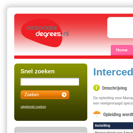
Home
Interce
Snel zoeken
De opleiding voor Manag
een veelgevraagd special
uitgebreid zoeken
Instelling