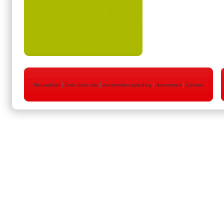
|
|
|
|
Nieuwsbrief
Over deze site
Aanmelden opleiding
Adverteren
Contact