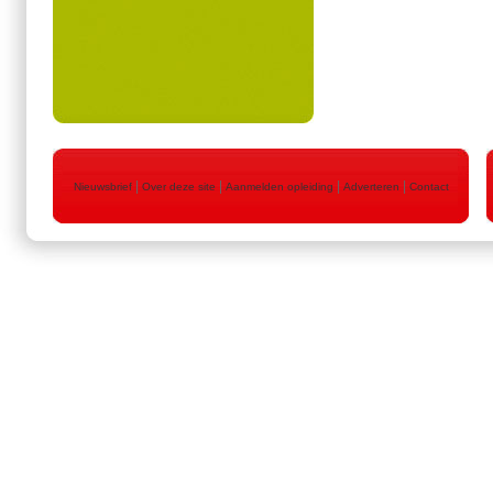
|
|
|
|
Nieuwsbrief
Over deze site
Aanmelden opleiding
Adverteren
Contact