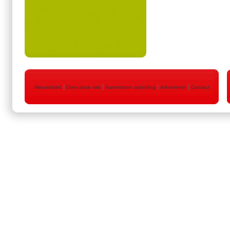
|
|
|
|
Nieuwsbrief
Over deze site
Aanmelden opleiding
Adverteren
Contact