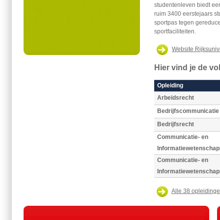
studentenleven biedt een
ruim 3400 eerstejaars 
sportpas tegen gereduce
sportfaciliteiten.
Website Rijksuniv
Hier vind je de v
Opleiding
Arbeidsrecht
Bedrijfscommunicatie
Bedrijfsrecht
Communicatie- en
Informatiewetenscha
Communicatie- en
Informatiewetenscha
Alle 38 opleidinge