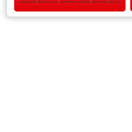
|
|
|
|
Nieuwsbrief
Over deze site
Aanmelden opleiding
Adverteren
Contact