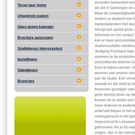
docenten behandeld word
Terug naar home
als die in Groningen en 
Maar de omstandigheden b
Uitgebreid zoeken
anders: je studeert niet
medestudenten! Het stud
Open dagen kalender
brengt een aantal grote 
informeel en het contact
Brochure aanvragen
kan er meer persoonlijk
studieresultaten merkba
Studiekeuze interessetest
Vestiging Friesland sta
wanneer je de propedeu
Instellingen
verschillende redenen kan
thuis te blijven wonen. Om
Opleidingen
wennen aan andere vera
aan de studie. Een univer
Branches
aanpak en die moet je j
financieel gunstiger uitp
geen beroep doen op de 
komen als je studie wat 
meer redenen te bedenke
actief wilt blijven in he
ondergebracht in het g
Hogeschool te Leeuward
gehuisvest. Als je bij na
volgen, dan is de overst